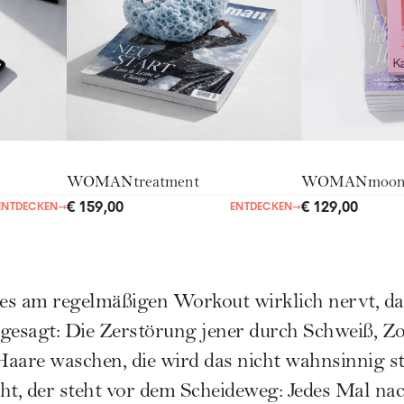
WOMANtreatment
WOMANmoo
€ 159,00
€ 129,00
ENTDECKEN
→
ENTDECKEN
→
es am regelmäßigen Workout wirklich nervt, da
gesagt: Die Zerstörung jener durch Schweiß, Zop
Haare waschen, die wird das nicht wahnsinnig s
ht, der steht vor dem Scheideweg: Jedes Mal na
 das gar nicht sein?
lich nicht sein. Denn auch wenn es die erste Ei