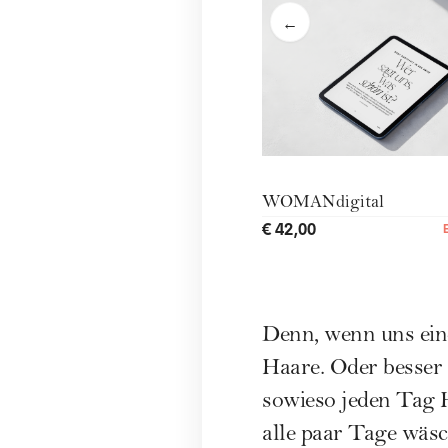
WOMANdigital
€ 42,00
Denn, wenn uns ein
Haare. Oder besser 
sowieso jeden Tag 
alle paar Tage wäsc
waschen? Oder muss
Nein, das muss wirk