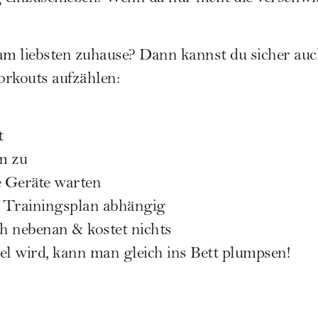
orkouts aufzählen:
t
m zu
 Geräte warten
 Trainingsplan abhängig
ch nebenan & kostet nichts
iel wird, kann man gleich ins Bett plumpsen!
 ganzen unnötigen Zeitfresser wegfallen, schafft
mäßige Training zur Routine zu machen. Herrlic
e Eitelkeit & der viele Schweiß ...