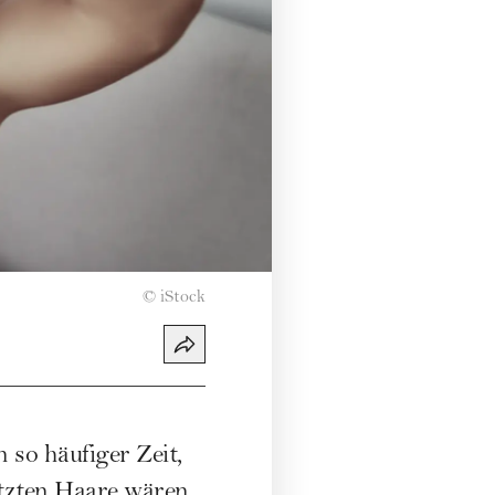
©
iStock
 so häufiger Zeit,
tzten Haare wären...
 im Schlaf alle