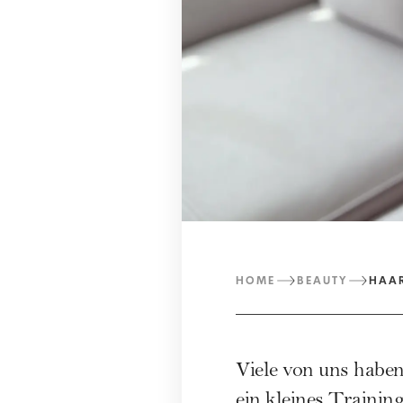
HOME
BEAUTY
HAA
Viele von uns haben
ein kleines Trainin
Trainierst du auch 