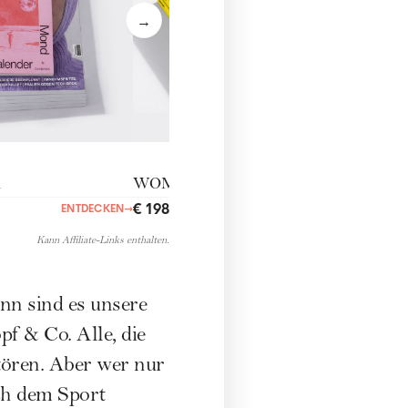
n
WOMANfeelgood
€ 198,00
ENTDECKEN
→
ENTDECKEN
→
Kann Affiliate-Links enthalten.
nn sind es unsere
f & Co. Alle, die
tören. Aber wer nur
ch dem Sport
ngebung ist, wenn