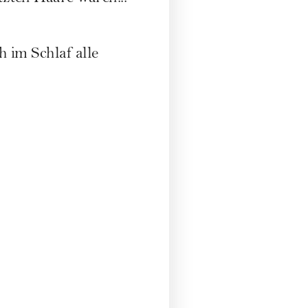
 man es viel
h, oder? Wäre da nur