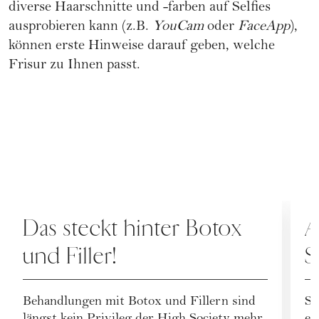
diverse Haarschnitte und -farben auf Selfies
ausprobieren kann (z.B.
YouCam
oder
FaceApp
),
können erste Hinweise darauf geben, welche
Frisur zu Ihnen passt.
PFLEGE
P
Das steckt hinter Botox
A
und Filler!
S
Behandlungen mit Botox und Fillern sind
Se