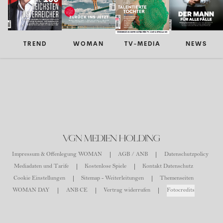
TREND
WOMAN
TV-MEDIA
NEWS
VGN MEDIEN HOLDING
Impressum & Offenlegung WOMAN
AGB / ANB
Datenschutzpolicy
Mediadaten und Tarife
Kostenlose Spiele
Kontakt Datenschutz
Cookie Einstellungen
Sitemap - Weiterleitungen
Themenseiten
WOMAN DAY
ANB CE
Vertrag widerrufen
Fotocredits