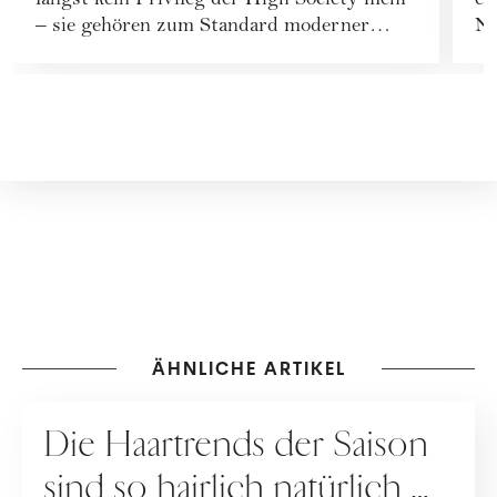
längst kein Privileg der High Society mehr
er
– sie gehören zum Standard moderner
No
Beauty-Rout...
de
ÄHNLICHE ARTIKEL
HAARE
Die Haartrends der Saison
sind so hairlich natürlich …