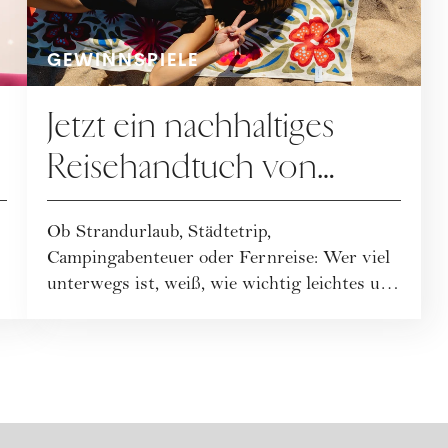
GEWINNSPIELE
Jetzt ein nachhaltiges
Reisehandtuch von
Buvanha gewinnen
Ob Strandurlaub, Städtetrip,
U
Campingabenteuer oder Fernreise: Wer viel
unterwegs ist, weiß, wie wichtig leichtes und
funktionales ...