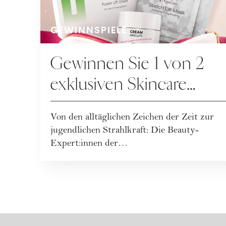
GEWINNSPIELE
Gewinnen Sie 1 von 2
exklusiven Skincare
Packages der
Von den alltäglichen Zeichen der Zeit zur
BEAUTYMANUFACT
jugendlichen Strahlkraft: Die Beauty-
R!
Expert:innen der
BEAUTYMANUFACTUR haben ihr
geballt...