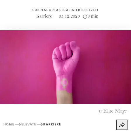
SUBRESSORT
AKTUALISIERT
LESEZEIT
Karriere
05.12.2023
8 min
Elke Mayr
©
HOME
ELEVATE
KARRIERE