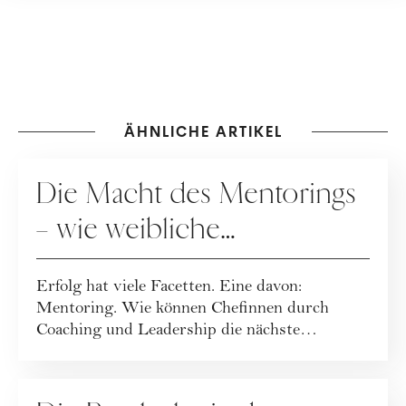
ÄHNLICHE ARTIKEL
KARRIERE
Die Macht des Mentorings
– wie weibliche
Führungskräfte die nächste
Erfolg hat viele Facetten. Eine davon:
Generation inspirieren
Mentoring. Wie können Chefinnen durch
Coaching und Leadership die nächste
Generation von Fr...
KARRIERE