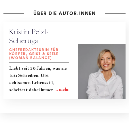
ÜBER DIE AUTOR:INNEN
Kristin Pelzl-
Scheruga
CHEFREDAKTEURIN FÜR
KÖRPER, GEIST & SEELE
(WOMAN BALANCE)
Liebt seit 30 Jahren, was sie
tut: Schreiben. Übt
achtsamen Lebensstil,
scheitert dabei immer wieder
und lernt gerade dadurch
viel. Teilt ihre Erkenntnisse
und das Know-How von
Expert:innen in Kolumnen, im
Magazin und im Podcast