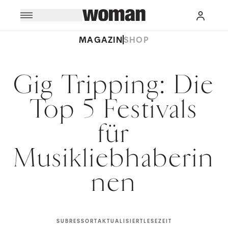
MAGAZIN
SHOP
Gig Tripping: Die
Top 5 Festivals
für
Musikliebhaberin
nen
SUBRESSORT
AKTUALISIERT
LESEZEIT