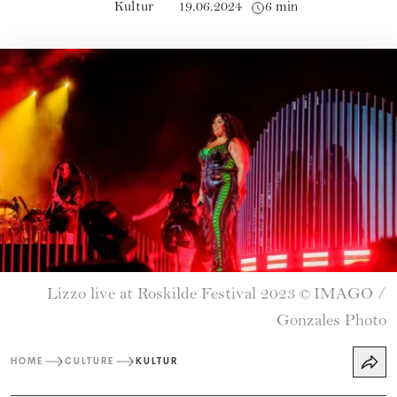
Kultur
19.06.2024
6 min
Lizzo live at Roskilde Festival 2023
IMAGO /
©
Gonzales Photo
HOME
CULTURE
KULTUR