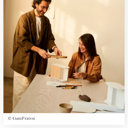
©
GamFratesi