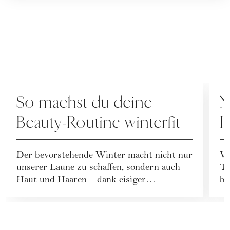
PFLEGE
H
So machst du deine
N
Beauty-Routine winterfit
H
d
Der bevorstehende Winter macht nicht nur
Vo
unserer Laune zu schaffen, sondern auch
Ti
Haut und Haaren – dank eisiger
be
Temperaturen und t...