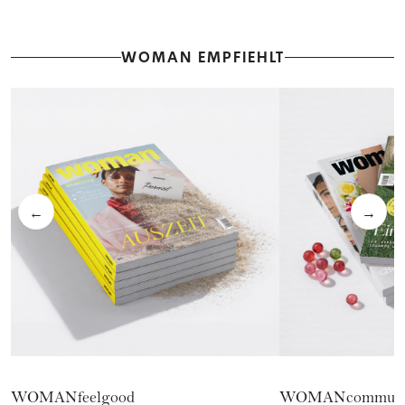
WOMAN EMPFIEHLT
←
→
WOMANfeelgood
WOMANcommuni