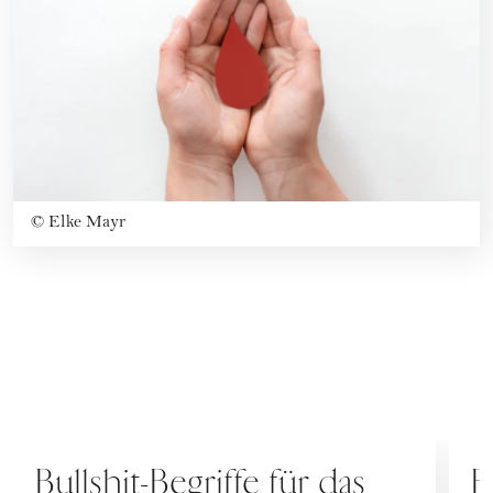
©
Elke Mayr
MENSTRUATION
M
Bullshit-Begriffe für das
E