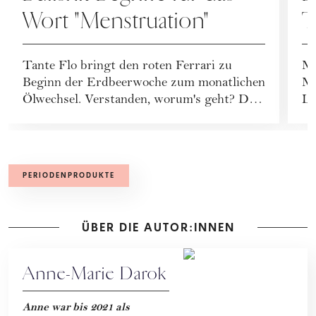
Wort "Menstruation"
T
M
Tante Flo bringt den roten Ferrari zu
Mi
s
Beginn der Erdbeerwoche zum monatlichen
Mä
Ölwechsel. Verstanden, worum's geht? Die
Le
Menstr...
Me
PERIODENPRODUKTE
ÜBER DIE AUTOR:INNEN
Anne-Marie Darok
Anne war bis 2021 als