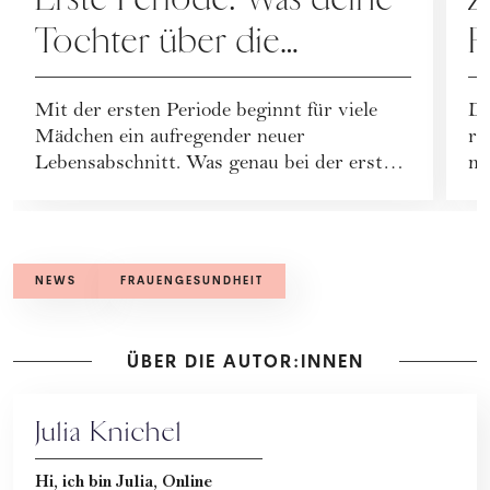
Tochter über die
F
Menstruation wissen
F
Mit der ersten Periode beginnt für viele
Di
sollte
P
Mädchen ein aufregender neuer
re
M
Lebensabschnitt. Was genau bei der ersten
mo
Menstruation pass...
Ho
NEWS
FRAUENGESUNDHEIT
ÜBER DIE AUTOR:INNEN
Julia Knichel
Hi, ich bin Julia, Online