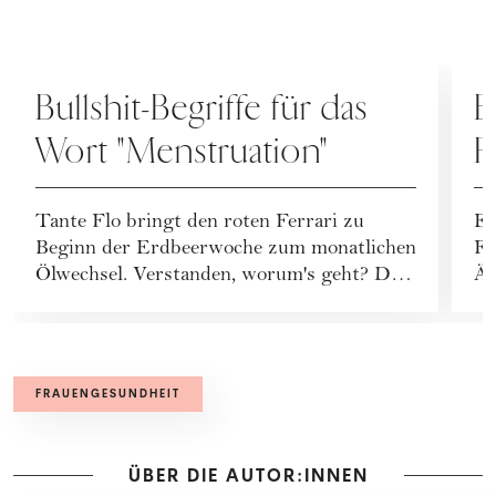
MENSTRUATION
M
Bullshit-Begriffe für das
E
Wort "Menstruation"
F
Z
Tante Flo bringt den roten Ferrari zu
En
M
Beginn der Erdbeerwoche zum monatlichen
Fr
B
Ölwechsel. Verstanden, worum's geht? Die
Är
Menstr...
ru
k
FRAUENGESUNDHEIT
ÜBER DIE AUTOR:INNEN