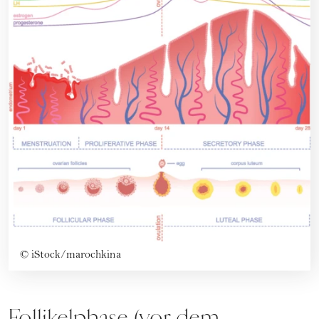
©
iStock/marochkina
Follikelphase (vor dem