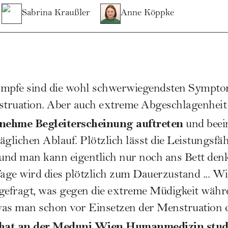
Sabrina Kraußler
Anne Köppke
mpfe sind die wohl schwerwiegendsten Symptom
truation
. Aber auch extreme Abgeschlagenheit
nehme Begleiterscheinung auftreten
und beein
glichen Ablauf. Plötzlich lässt die Leistungsfäh
und man kann eigentlich nur noch ans Bett denk
Tage wird dies plötzlich zum Dauerzustand ... W
 gefragt, was gegen die extreme Müdigkeit währ
was man schon vor Einsetzen der
Menstruation
d
hat an der Meduni Wien Humanmedizin stud