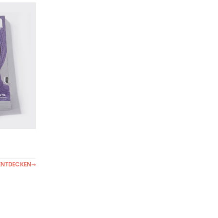
ENTDECKEN
→