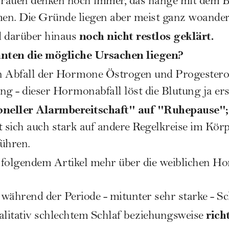
 Frauen denken noch immer, das hänge mit dem 
en. Die Gründe liegen aber meist ganz woander
noch nicht restlos geklärt.
nd darüber hinaus
n die mögliche Ursachen liegen?
 Abfall der Hormone Östrogen und Progestero
g - dieser Hormonabfall löst die Blutung ja erst
neller Alarmbereitschaft" auf "Ruhepause";
 sich auch stark auf andere Regelkreise im Kör
ühren.
 folgendem Artikel mehr über die weiblichen H
während der Periode - mitunter sehr starke -
Sc
rich
alitativ schlechtem
Schlaf
beziehungsweise