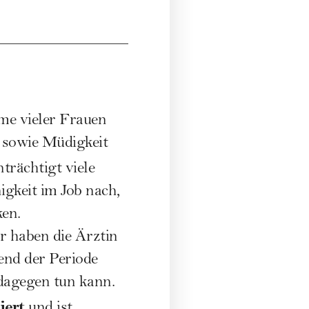
e vieler Frauen
 sowie Müdigkeit
trächtigt viele
igkeit im Job nach,
en.
ir haben die Ärztin
end der Periode
agegen tun kann.
iert