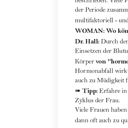
beschrieben. Viele
der Periode zusamm
multifaktoriell - u
WOMAN: Wo könnte
Dr. Hall:
Durch den
Einsetzen der Blutun
von "hormo
Körper
Hormonabfall wirkt
auch zu Müdigkeit f
Tipp:
➠
Erfahre in
Zyklus der Frau
.
Viele Frauen haben 
dann oft auch zu qu