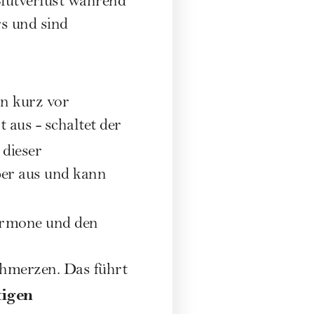
Blutverlust während
s und sind
n kurz vor
 aus - schaltet der
dieser
per aus und kann
ormone und den
hmerzen
. Das führt
tigen