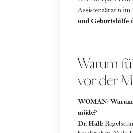
Dr.in Mirijam Hall
Assistenzärztin im
und Geburtshilfe d
Warum fü
vor der M
WOMAN: Warum sin
müde?
Dr. Hall:
Regelsch