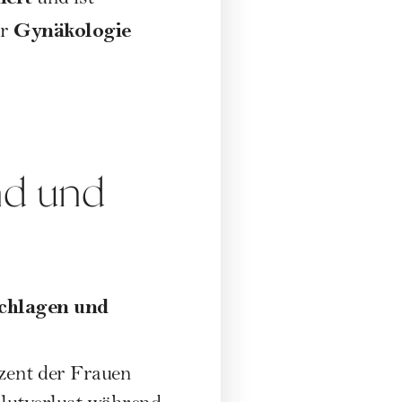
und ist
Gynäkologie
ür
nd und
chlagen und
zent der Frauen