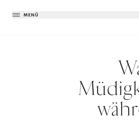
MENÜ
Wa
Müdigk
währ