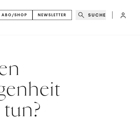
SUCHE
ABO/SHOP
NEWSLETTER
gen
genheit
 tun?