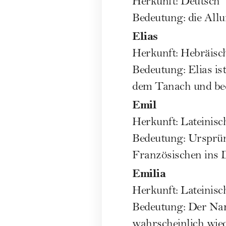
Herkunft: Deutsch
Bedeutung: die All
Elias
Herkunft: Hebräisc
Bedeutung: Elias is
dem Tanach und be
Emil
Herkunft: Lateinisc
Bedeutung: Ursprü
Französischen ins
Emilia
Herkunft: Lateinisc
Bedeutung: Der Nam
wahrscheinlich wied