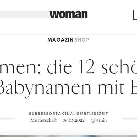
MAGAZIN
SHOP
men: die 12 sch
Babynamen mit 
SUBRESSORT
AKTUALISIERT
LESEZEIT
Mutterschaft
06.05.2022
3 min