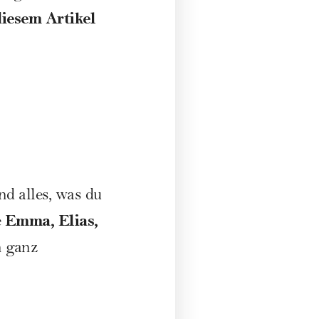
diesem Artikel
d alles, was du
Emma, Elias,
e
n ganz