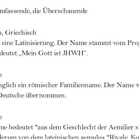
umfassende, die Überschauende
h, Griechisch
t eine Latinisierung. Der Name stammt vom Pro
deutet „Mein Gott ist JHWH“.
h
nglich ein römischer Familienname. Der Name
 Deutsche übernommen.
h
e bedeutet "aus dem Geschlecht der Aemilier 
erum von dem lateinischen aemulus "Rivale, Kon