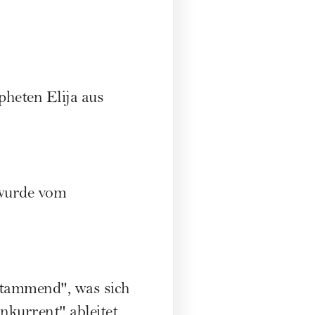
pheten Elija aus
 wurde vom
stammend", was sich
kurrent" ableitet,