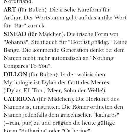
Nordirland.
ART
(für Buben): Die irische Kurzform für
Arthur. Der Wortstamm geht auf das antike Wort
für "Bär" zurück.
SINEAD
(für Mädchen): Die irische Form von
"Johanna". Steht auch für "Gott ist gnädig." Keine
Bange: Die kommende Generation denkt bei dem
Namen nicht mehr automatisch an "Nothing
Compares To You".
DILLON
(für Buben): In der walisischen
Mythologie ist Dylan der Gott des Meeres
('Dylan Eli Ton', 'Meer, Sohn der Welle').
CATRIONA
(für Mädchen): Die Herkunft des
Namens ist umstritten. Die Römer ordneten den
Namen jedenfalls dem griechischen "katharos"
(=rein, pur) zu und prägten die heute gültige
Form "Katharina" oder "Catherine".