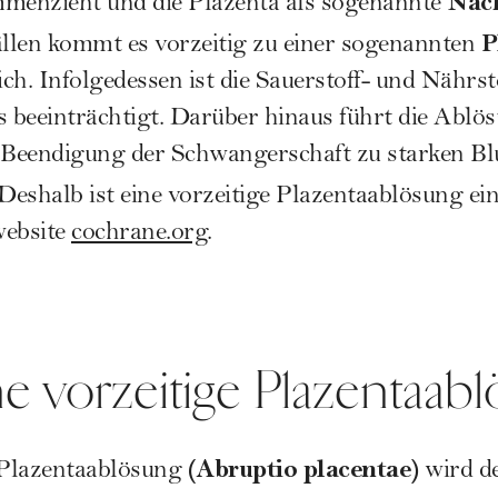
Nac
enzieht und die Plazenta als sogenannte
P
llen kommt es vorzeitig zu einer sogenannten
ich. Infolgedessen ist die Sauerstoff- und Nährs
beeinträchtigt. Darüber hinaus führt die Ablö
Beendigung der Schwangerschaft zu starken Bl
eshalb ist eine vorzeitige Plazentaablösung ei
website
cochrane.org
.
ne vorzeitige Plazentaab
(Abruptio placentae)
n Plazentaablösung
wird d