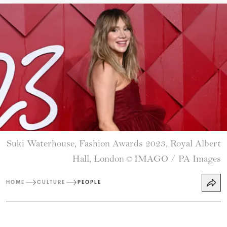
Suki Waterhouse, Fashion Awards 2023, Royal Albert
Hall, London
IMAGO / PA Images
©
HOME
CULTURE
PEOPLE