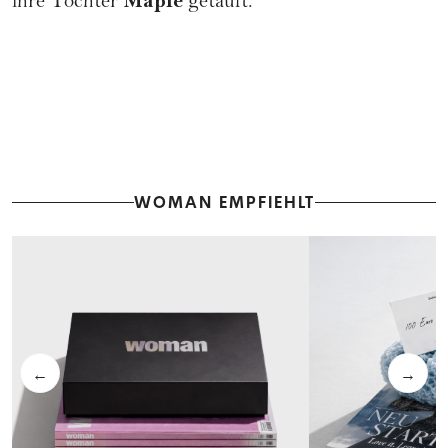
Maple
ihre Tochter
getauft.
WOMAN EMPFIEHLT
←
→