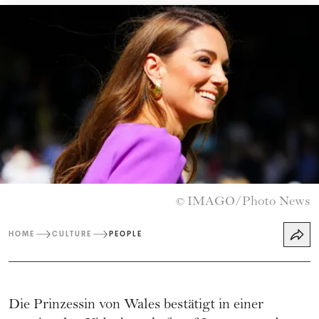
IMAGO/Photo News
©
HOME
CULTURE
PEOPLE
Die
Prinzessin von Wales
bestätigt in einer