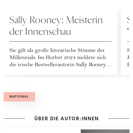
KULTUR
K
Sally Rooney: Meisterin
S
der Innenschau
"
i
Sie gilt als große literarische Stimme der
St
Millennials. Im Herbst 2024 meldete sich
Ja
die irische Bestsellerautorin Sally Rooney
Be
mit...
NATIONAL
ÜBER DIE AUTOR:INNEN