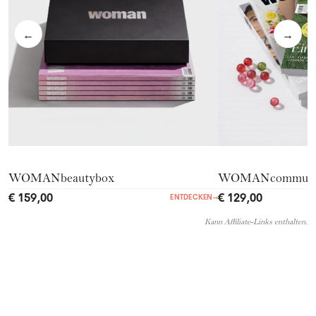
←
→
WOMANbeautybox
WOMANcommuni
€ 159,00
€ 129,00
ENTDECKEN
→
Kann Affiliate-Links enthalten.