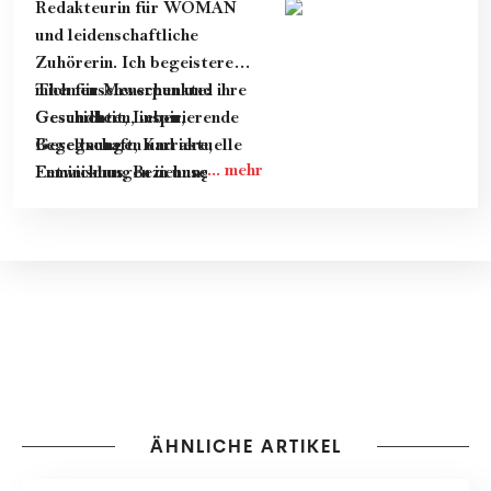
Redakteurin für WOMAN
und leidenschaftliche
Zuhörerin. Ich begeistere
mich für Menschen und ihre
Themenschwerpunkte:
Geschichten, inspirierende
Gesundheit, Leben,
Begegnungen und aktuelle
Gesellschaft, Karriere,
Entwicklungen in unserer
Feminismus, Beziehung &
Gesellschaft.
Dating.
ÄHNLICHE ARTIKEL
PFLEGE