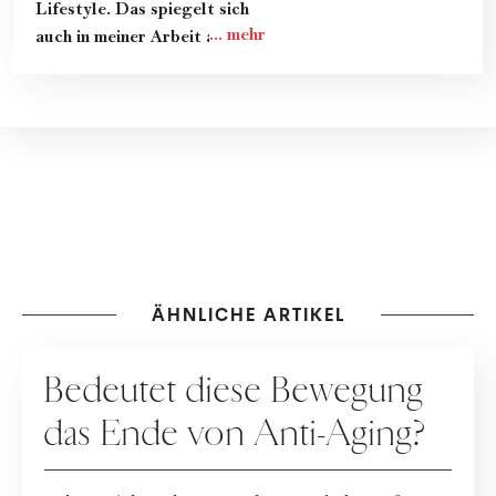
Lifestyle. Das spiegelt sich
auch in meiner Arbeit als
freie Redakteurin für
woman.at wider. Egal ob es
um Mode-Klassiker geht, die
neuesten Skincare-Trends
oder Portraits von
Designer:innen, It-Girls und
anderen Stars: In meinen
Artikeln steckt immer viel
Recherche und noch mehr
Herzblut. Ich wünsche dir
ÄHNLICHE ARTIKEL
viel Freude beim Lesen!
PFLEGE
Bedeutet diese Bewegung
das Ende von Anti-Aging?