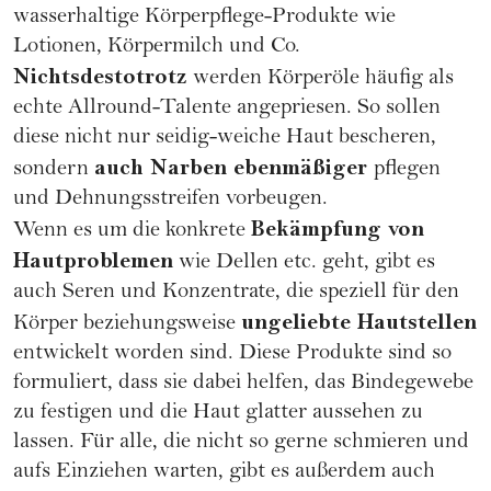
wasserhaltige Körperpflege-Produkte wie
Lotionen, Körpermilch und Co.
Nichtsdestotrotz
werden Körperöle häufig als
echte Allround-Talente angepriesen. So sollen
diese nicht nur seidig-weiche Haut bescheren,
auch Narben ebenmäßiger
sondern
pflegen
und Dehnungsstreifen vorbeugen.
Bekämpfung von
Wenn es um die konkrete
Hautproblemen
wie Dellen etc. geht, gibt es
auch Seren und Konzentrate, die speziell für den
ungeliebte Hautstellen
Körper beziehungsweise
entwickelt worden sind. Diese Produkte sind so
formuliert, dass sie dabei helfen, das Bindegewebe
zu festigen und die Haut glatter aussehen zu
lassen. Für alle, die nicht so gerne schmieren und
aufs Einziehen warten, gibt es außerdem auch