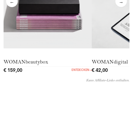
←
→
WOMANbeautybox
WOMANdigital
€ 159,00
€ 42,00
ENTDECKEN
→
Kann Affiliate-Links enthalten.