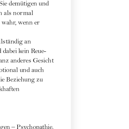
 Sie demütigen und
n als normal
t wahr, wenn er
lständig an
 dabei kein Reue-
anz anderes Gesicht
motional und auch
die Beziehung zu
nkhaften
gen – Psychopathie,