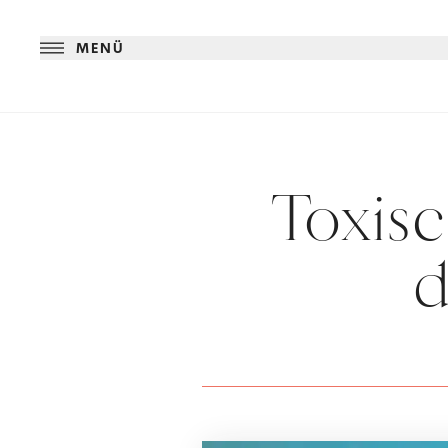
MENÜ
Toxis
d