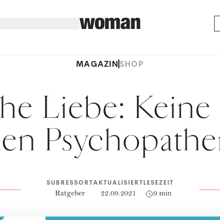
MAGAZIN
SHOP
che Liebe: Keine
en Psychopath
SUBRESSORT
AKTUALISIERT
LESEZEIT
Ratgeber
22.09.2021
9 min