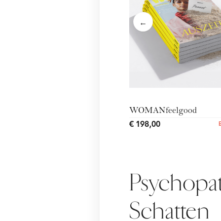
←
WOMANfeelgood
€ 198,00
Psychopat
Schatten