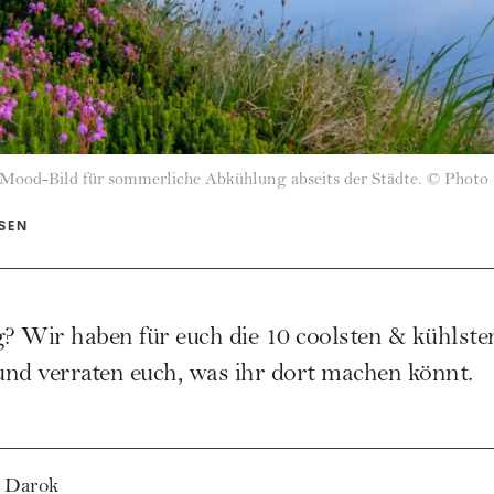
Mood-Bild für sommerliche Abkühlung abseits der Städte.
©
Photo 
ISEN
g? Wir haben für euch die 10 coolsten & kühlste
d verraten euch, was ihr dort machen könnt.
 Darok