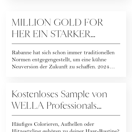
WERBUNG
MILLION GOLD FOR
HER EIN STARKER
NEUER
Rabanne hat sich schon immer traditionellen
SIGNATUREDUFT FÜR
Normen entgegengestellt, um eine kühne
DAMEN, VERKÖRPERT
Neuversion der Zukunft zu schaffen. 2024
wird d...
VON WELTSTAR GIGI
WERBUNG
HADID
Kostenloses Sample von
WELLA Professionals
gewinnen!
Häufiges Colorieren, Aufhellen oder
Hitzestyling gehören zu deiner Haar-Routine?