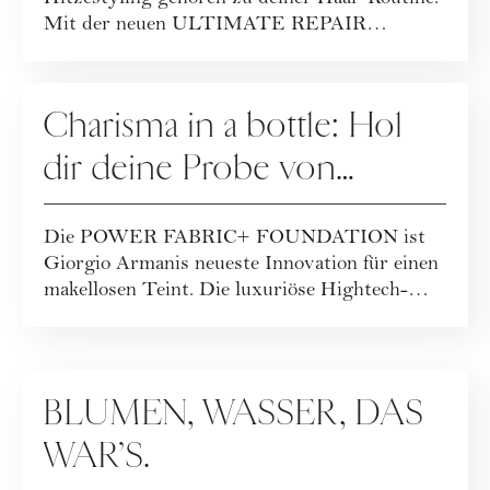
Mit der neuen ULTIMATE REPAIR
Pflegelinie von WEL...
WERBUNG
Charisma in a bottle: Hol
dir deine Probe von
Giorgio Armanis neuer
Die POWER FABRIC+ FOUNDATION ist
Hightech-Foundation!
Giorgio Armanis neueste Innovation für einen
makellosen Teint. Die luxuriöse Hightech-
Formel biet...
WERBUNG
BLUMEN, WASSER, DAS
WAR’S.