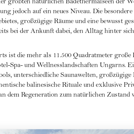
 der größten natürlichen Badethermalseen der W
ung jedoch auf ein neues Niveau. Die besonder
ebietes, großzügige Räume und eine bewusst ge
its bei der Ankunft dabei, den Alltag hinter sich
rts ist die mehr als 11.500 Quadratmeter große
otel-Spa- und Wellnesslandschaften Ungarns. Ei
ols, unterschiedliche Saunawelten, großzügige 
entische balinesische Rituale und exklusive Pri
 an dem Regeneration zum natürlichen Zustand 