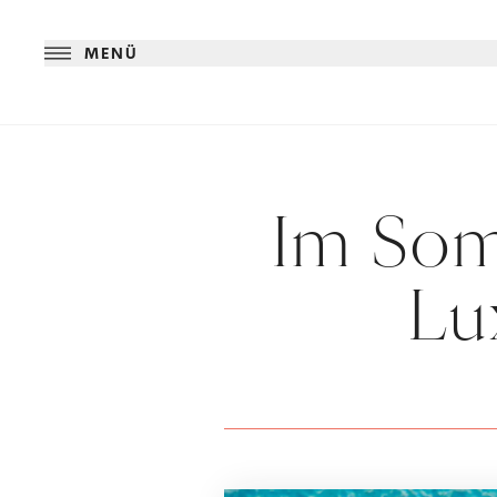
MENÜ
Im So
Lu