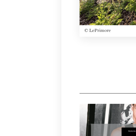
©
LePrimore