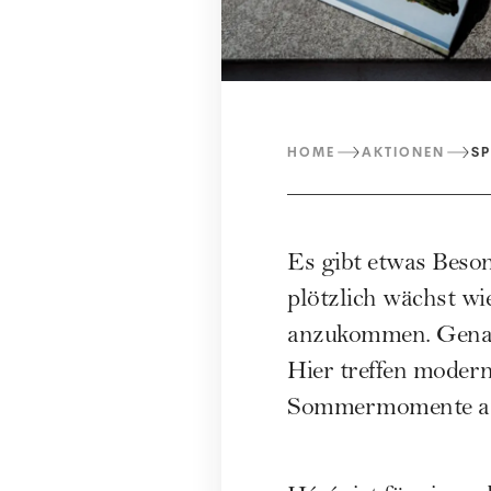
HOME
AKTIONEN
SP
Es gibt etwas Beson
plötzlich wächst wi
anzukommen. Genau 
Hier treffen moder
Sommermomente auf 