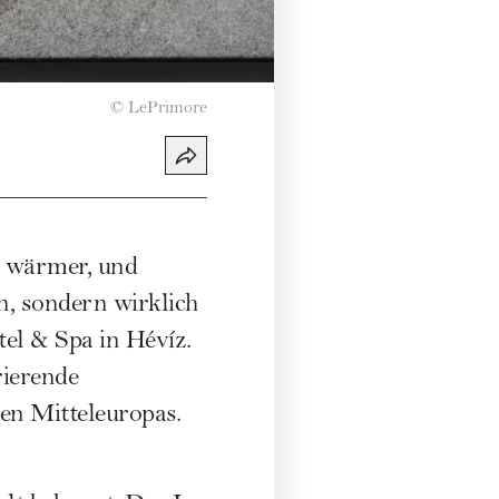
©
LePrimore
t wärmer, und
en, sondern wirklich
el & Spa in Hévíz.
ierende
n Mitteleuropas.