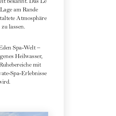
elt bekannt. Das Le
e Lage am Rande
staltete Atmosphäre
 zu lassen.
 Eden Spa-Welt –
genes Heilwasser,
Ruhebereiche mit
vate-Spa-Erlebnisse
wird.