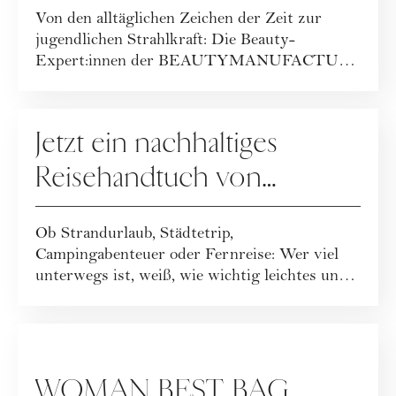
Von den alltäglichen Zeichen der Zeit zur
BEAUTYMANUFACTUR!
jugendlichen Strahlkraft: Die Beauty-
Expert:innen der BEAUTYMANUFACTUR
haben ihr geballt...
GEWINNSPIELE
Jetzt ein nachhaltiges
Reisehandtuch von
Buvanha gewinnen
Ob Strandurlaub, Städtetrip,
Campingabenteuer oder Fernreise: Wer viel
unterwegs ist, weiß, wie wichtig leichtes und
funktionales ...
GEWINNSPIELE
WOMAN BEST BAG