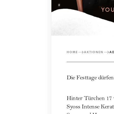
HOME
AKTIONEN
A
Die Festtage dürfe
Hinter Türchen 17 w
Syoss Intense Kerat