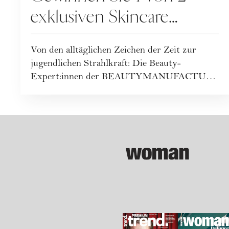
exklusiven Skincare
Packages der
Von den alltäglichen Zeichen der Zeit zur
BEAUTYMANUFACTU
jugendlichen Strahlkraft: Die Beauty-
R!
Expert:innen der BEAUTYMANUFACTUR
haben ihr geballt...