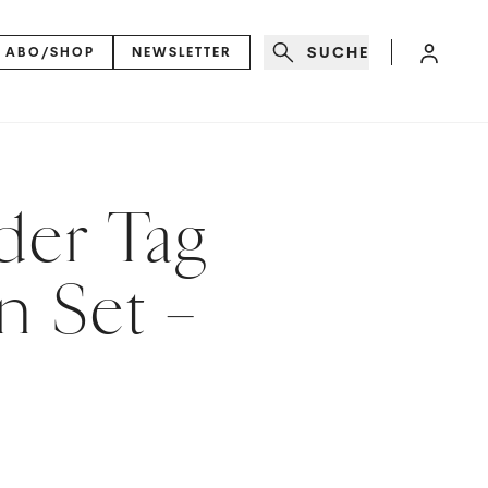
SUCHE
ABO/SHOP
NEWSLETTER
er Tag
n Set –