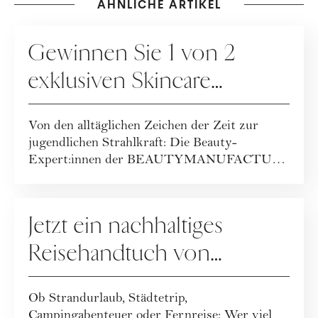
ÄHNLICHE ARTIKEL
GEWINNSPIELE
Gewinnen Sie 1 von 2
exklusiven Skincare
Packages der
Von den alltäglichen Zeichen der Zeit zur
BEAUTYMANUFACTUR!
jugendlichen Strahlkraft: Die Beauty-
Expert:innen der BEAUTYMANUFACTUR
haben ihr geballt...
GEWINNSPIELE
Jetzt ein nachhaltiges
Reisehandtuch von
Buvanha gewinnen
Ob Strandurlaub, Städtetrip,
Campingabenteuer oder Fernreise: Wer viel