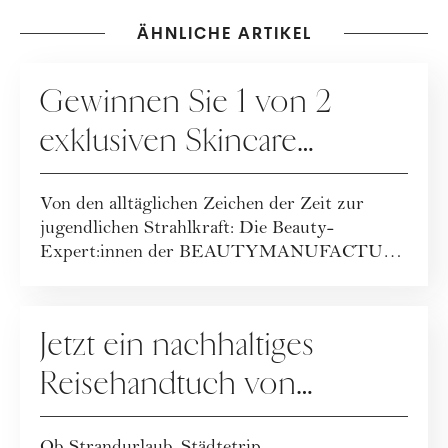
ÄHNLICHE ARTIKEL
GEWINNSPIELE
Gewinnen Sie 1 von 2
exklusiven Skincare
Packages der
Von den alltäglichen Zeichen der Zeit zur
BEAUTYMANUFACTUR!
jugendlichen Strahlkraft: Die Beauty-
Expert:innen der BEAUTYMANUFACTUR
haben ihr geballt...
GEWINNSPIELE
Jetzt ein nachhaltiges
Reisehandtuch von
Buvanha gewinnen