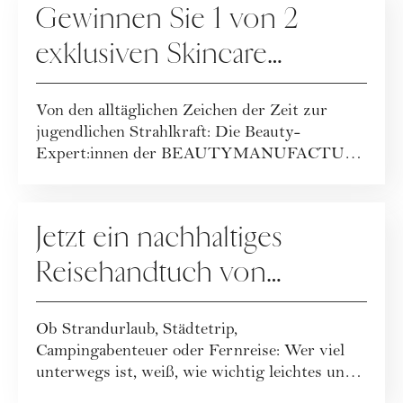
Gewinnen Sie 1 von 2
exklusiven Skincare
Packages der
Von den alltäglichen Zeichen der Zeit zur
BEAUTYMANUFACTUR!
jugendlichen Strahlkraft: Die Beauty-
Expert:innen der BEAUTYMANUFACTUR
haben ihr geballt...
GEWINNSPIELE
Jetzt ein nachhaltiges
Reisehandtuch von
Buvanha gewinnen
Ob Strandurlaub, Städtetrip,
Campingabenteuer oder Fernreise: Wer viel
unterwegs ist, weiß, wie wichtig leichtes und
funktionales ...