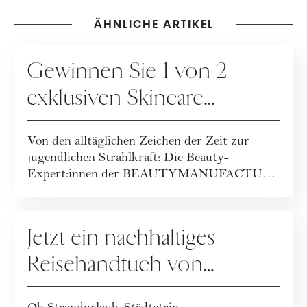
ÄHNLICHE ARTIKEL
GEWINNSPIELE
Gewinnen Sie 1 von 2
exklusiven Skincare
Packages der
Von den alltäglichen Zeichen der Zeit zur
BEAUTYMANUFACTUR!
jugendlichen Strahlkraft: Die Beauty-
Expert:innen der BEAUTYMANUFACTUR
haben ihr geballt...
GEWINNSPIELE
Jetzt ein nachhaltiges
Reisehandtuch von
Buvanha gewinnen