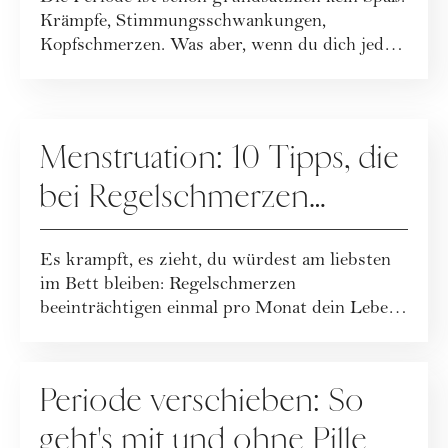
um deine Periode solltest
Krämpfe, Stimmungsschwankungen,
du aufmerksam werden
Kopfschmerzen. Was aber, wenn du dich jedes
Monat w...
MENSTRUATION
Menstruation: 10 Tipps, die
bei Regelschmerzen
wirklich helfen
Es krampft, es zieht, du würdest am liebsten
im Bett bleiben: Regelschmerzen
beeinträchtigen einmal pro Monat dein Leben.
10 Tipps...
MENSTRUATION
Periode verschieben: So
geht's mit und ohne Pille