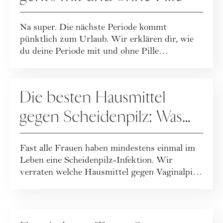
Na super. Die nächste Periode kommt
pünktlich zum Urlaub. Wir erklären dir, wie
du deine Periode mit und ohne Pille
verschieben ka...
GESUNDHEIT
Die besten Hausmittel
gegen Scheidenpilz: Was
hilft wirklich gegen den
Fast alle Frauen haben mindestens einmal im
Juckreiz und Co?
Leben eine Scheidenpilz-Infektion. Wir
verraten welche Hausmittel gegen Vaginalpilz
he...
MENSTRUATION