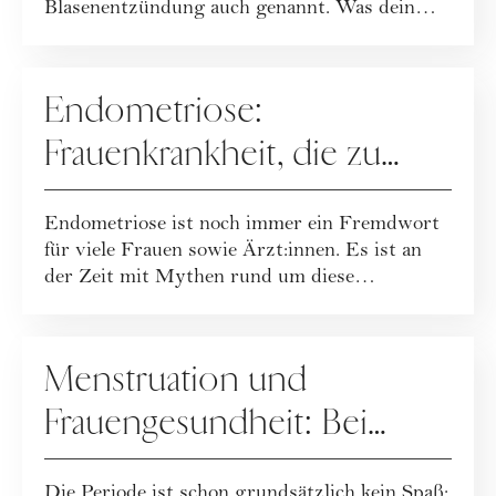
Blasenentzündung auch genannt. Was dein
Partner und du zur ...
MENSTRUATION
Endometriose:
Frauenkrankheit, die zu
Zysten und starken
Endometriose ist noch immer ein Fremdwort
Menstruations-
für viele Frauen sowie Ärzt:innen. Es ist an
Beschwerden führen kann
der Zeit mit Mythen rund um diese
Krankheit...
MENSTRUATION
Menstruation und
Frauengesundheit: Bei
diesen Symptomen rund
Die Periode ist schon grundsätzlich kein Spaß: