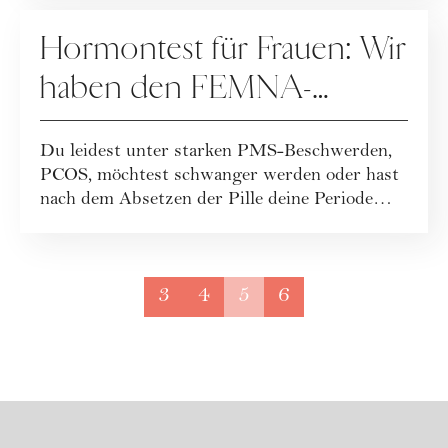
MENSTRUATION
Hormontest für Frauen: Wir
haben den FEMNA-
Hormonspeicheltest für zu
Du leidest unter starken PMS-Beschwerden,
Hause ausprobiert
PCOS, möchtest schwanger werden oder hast
nach dem Absetzen der Pille deine Periode
noch...
3
4
5
6