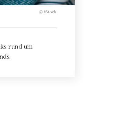
© iStock
icks rund um
nds.