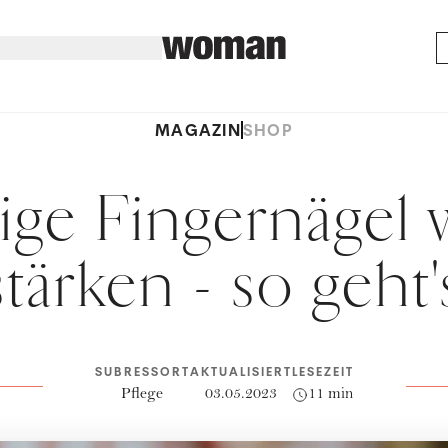
MAGAZIN
SHOP
ige Fingernägel 
stärken - so geht'
SUBRESSORT
AKTUALISIERT
LESEZEIT
Pflege
03.05.2023
11 min