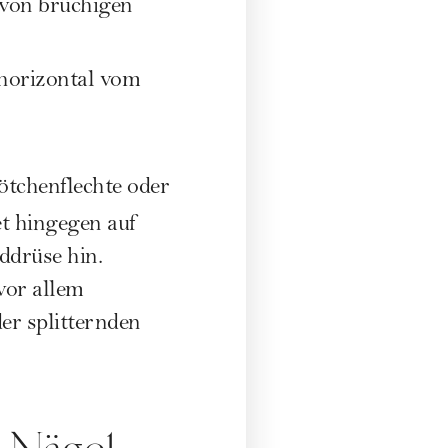
n von brüchigen
 horizontal vom
tchenflechte oder
t hingegen auf
ddrüse hin.
vor allem
er splitternden