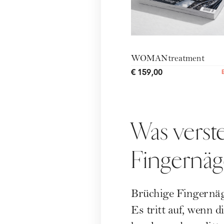
WOMANtreatment
€ 159,00
Was verst
Fingernäg
Brüchige Fingernäge
Es tritt auf, wenn d