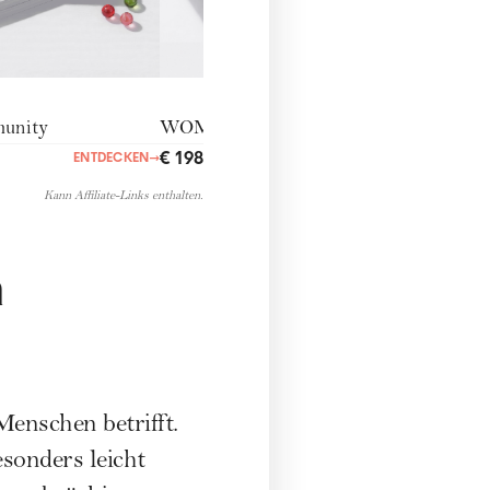
nity
WOMANfeelgood
€ 198,00
ENTDECKEN
→
ENTDECKEN
→
Kann Affiliate-Links enthalten.
n
Menschen betrifft.
esonders leicht