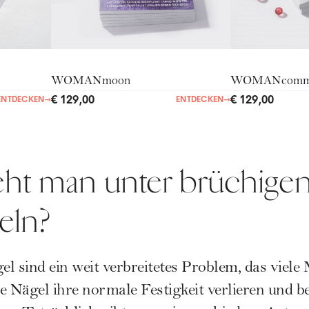
WOMANmoon
WOMANcommu
€ 129,00
€ 129,00
ENTDECKEN
→
ENTDECKEN
→
eht man unter brüchige
eln?
l sind ein weit verbreitetes Problem, das viele 
ie Nägel ihre normale Festigkeit verlieren und b