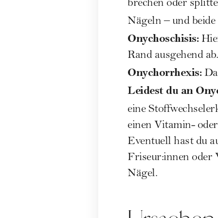
brechen oder splitt
Nägeln – und beide
Onychoschisis:
Hier
Rand ausgehend ab.
Onychorrhexis:
Dab
Leidest du an Ony
eine Stoffwechseler
einen Vitamin- oder
Eventuell hast du 
Friseur:innen oder 
Nägel.