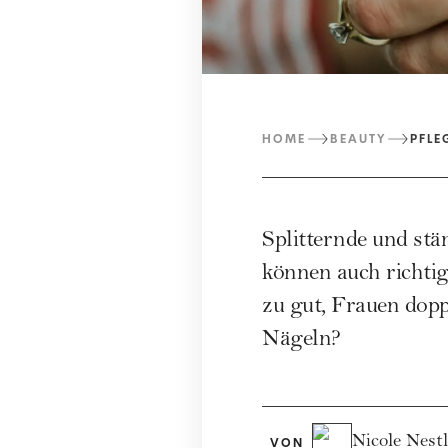
HOME
BEAUTY
PFLE
Splitternde und st
können auch richti
zu gut, Frauen dopp
Nägeln?
Nicole Nestl
VON