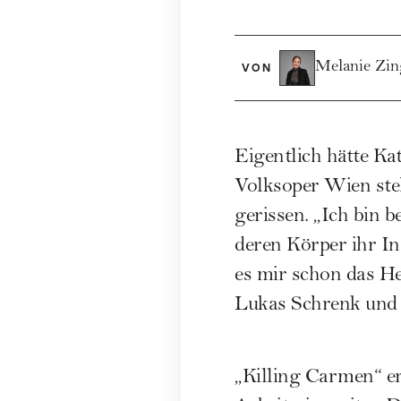
Melanie Zin
VON
Eigentlich hätte Ka
Volksoper Wien stehe
gerissen. „Ich bin 
deren Körper ihr In
es mir schon das H
Lukas Schrenk und G
„Killing Carmen“ er