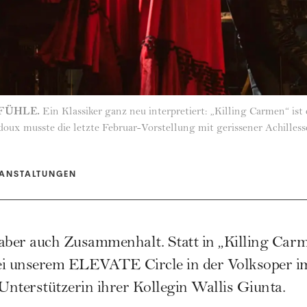
FÜHLE.
Ein Klassiker ganz neu interpretiert: „Killing Carmen“ i
doux musste die letzte Februar-Vorstellung mit gerissener Achilles
ANSTALTUNGEN
er auch Zusammenhalt. Statt in „Killing Carme
ei unserem ELEVATE Circle in der Volksoper im
nterstützerin ihrer Kollegin Wallis Giunta.