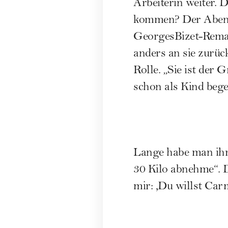
Arbeiterin weiter. 
kommen? Der Abend 
GeorgesBizet-Remak
anders an sie zurüc
Rolle. „Sie ist der
schon als Kind bege
Lange habe man ihr 
30 Kilo abnehme“. D
mir: ,Du willst Car