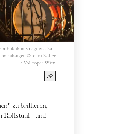
st ein Publikumsmagnet. Doch
sehne absagen
©
Jenni Koller
/ Volksoper Wien
n" zu brillieren,
 Rollstuhl - und