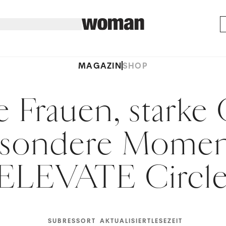
MAGAZIN
SHOP
e Frauen, starke
esondere Momen
ELEVATE Circl
SUBRESSORT
AKTUALISIERT
LESEZEIT