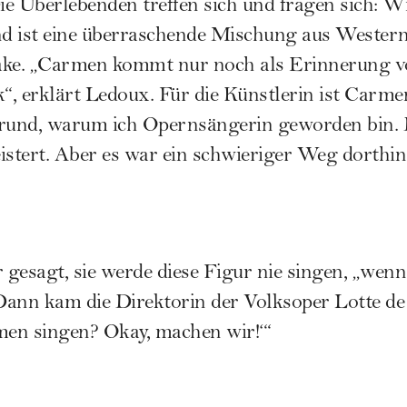
Die Überlebenden treffen sich und fragen sich: W
ist eine überraschende Mischung aus Western
e. „Carmen kommt nur noch als Erinnerung vo
k“, erklärt Ledoux. Für die Künstlerin ist Carme
 Grund, warum ich Opernsängerin geworden bin.
istert. Aber es war ein schwieriger Weg dorthi
gesagt, sie werde diese Figur nie singen, „wenn
ann kam die Direktorin der Volksoper Lotte de 
men singen? Okay, machen wir!‘“