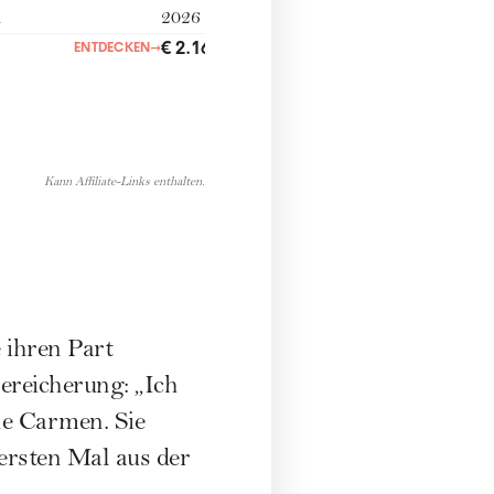
n
2026
€ 2.160,00
ENTDECKEN
→
ENTDECKEN
→
Kann Affiliate-Links enthalten.
 ihren Part
Bereicherung: „Ich
ne Carmen. Sie
 ersten Mal aus der