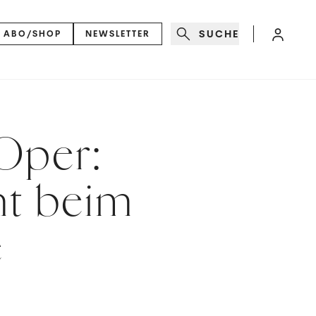
SUCHE
ABO/SHOP
NEWSLETTER
 Oper:
t beim
e