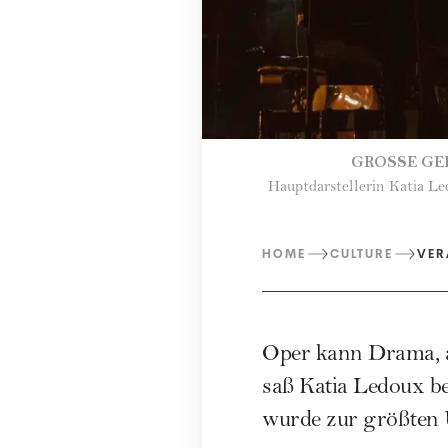
GROSSE GE
Hauptdarstellerin Katia Le
HOME
CULTURE
VER
Oper kann Drama, ab
saß Katia Ledoux b
wurde zur größten U