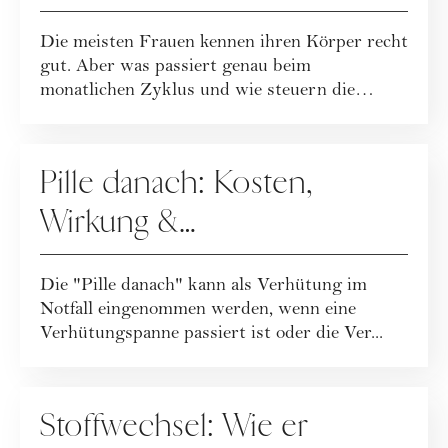
Fruchtbarkeit, Eisprung &
Die meisten Frauen kennen ihren Körper recht
Phasen des
gut. Aber was passiert genau beim
Menstruationszyklus
monatlichen Zyklus und wie steuern die
Hormone dies...
SEX
Pille danach: Kosten,
Wirkung &
Nebenwirkungen der
Die "Pille danach" kann als Verhütung im
Notfallverhütung
Notfall eingenommen werden, wenn eine
Verhütungspanne passiert ist oder die Ver...
ERNÄHRUNG
Stoffwechsel: Wie er