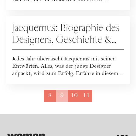
Laurent, der die Modewelt mit seinen
Kreationen ...
UNTERNEHMENSPORTRAITS
Jacquemus: Biographie des
Designers, Geschichte &
Gründung der
Jedes Jahr überrascht Jacquemus mit seinen
französischen Marke
Entwürfen. Alles, was der junge Designer
anpackt, wird zum Erfolg. Erfahre in diesem
Ar...
8
9
10
11