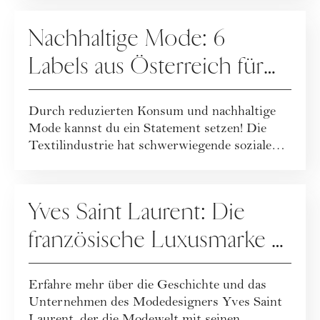
FASHION
Nachhaltige Mode: 6
Labels aus Österreich für
faire Kleidung & bessere
Durch reduzierten Konsum und nachhaltige
Alternativen zu Fast Fashion
Mode kannst du ein Statement setzen! Die
Textilindustrie hat schwerwiegende soziale
und ö...
UNTERNEHMENSPORTRAITS
Yves Saint Laurent: Die
französische Luxusmarke &
der gleichnamige Gründer
Erfahre mehr über die Geschichte und das
im Portrait
Unternehmen des Modedesigners Yves Saint