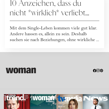
10 Anzeichen, dass du
nicht *wirklich* verliebt
bist, aber Angst vorm
Mit dem Single-Leben kommen viele gut klar.
Alleinsein hast
Andere hassen es, allein zu sein. Deshalb
suchen sie nach Beziehungen, ohne wirkliche ...