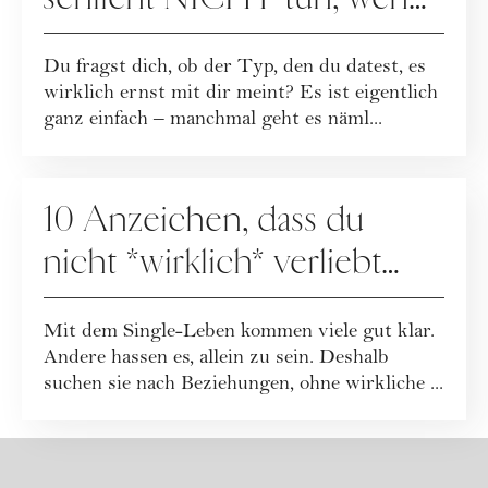
sie wirklich in dich verliebt
Du fragst dich, ob der Typ, den du datest, es
sind
wirklich ernst mit dir meint? Es ist eigentlich
ganz einfach – manchmal geht es näml...
DATING
10 Anzeichen, dass du
nicht *wirklich* verliebt
bist, aber Angst vorm
Mit dem Single-Leben kommen viele gut klar.
Alleinsein hast
Andere hassen es, allein zu sein. Deshalb
suchen sie nach Beziehungen, ohne wirkliche ...