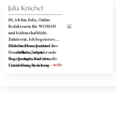
Julia Knichel
Hi, ich bin Julia, Online
Redakteurin für WOMAN
und leidenschaftliche
Zuhörerin. Ich begeistere
mich für Menschen und ihre
Themenschwerpunkte:
Geschichten, inspirierende
Gesundheit, Leben,
Begegnungen und aktuelle
Gesellschaft, Karriere,
Entwicklungen in unserer
Feminismus, Beziehung &
Gesellschaft.
Dating.