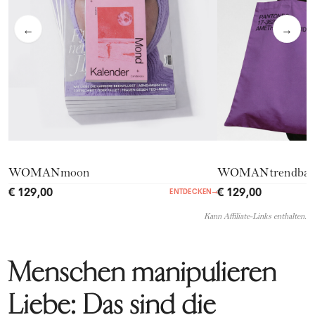
←
→
WOMANmoon
WOMANtrendba
€ 129,00
€ 129,00
ENTDECKEN
→
Kann Affiliate-Links enthalten.
Menschen manipulieren
Liebe: Das sind die