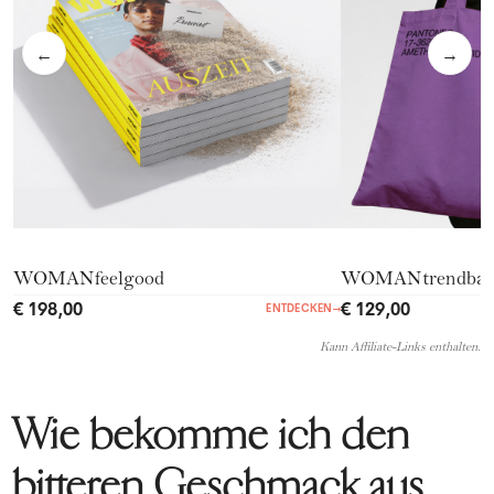
←
→
WOMANfeelgood
WOMANtrendba
€ 198,00
€ 129,00
ENTDECKEN
→
Kann Affiliate-Links enthalten.
Wie bekomme ich den
bitteren Geschmack aus