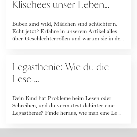
Klischees unser Leben
bestimmen
Buben sind wild, Mädchen sind schüchtern.
Echt jetzt? Erfahre in unserem Artikel alles
über Geschlechterrollen und warum sie in de...
ERZIEHUNG
Legasthenie: Wie du die
Lese-
Rechtschreibschwäche bei
Dein Kind hat Probleme beim Lesen oder
Kindern erkennst
Schreiben, und du vermutest dahinter eine
Legasthenie? Finde heraus, wie man eine Lese-
Rech...