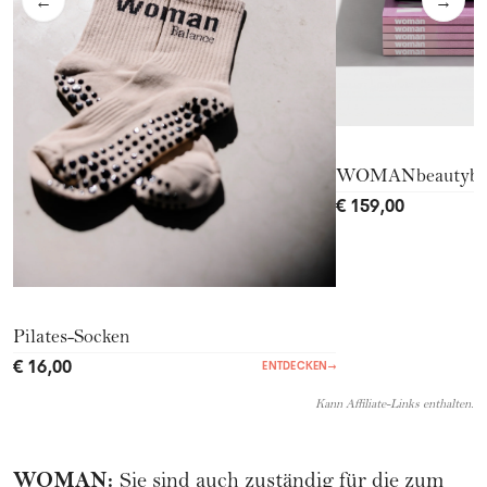
←
→
WOMANbeautyb
€ 159,00
Pilates-Socken
€ 16,00
ENTDECKEN
→
Kann Affiliate-Links enthalten.
WOMAN
:
Sie sind auch zuständig für die zum