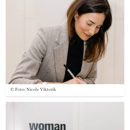
©
Foto: Nicole Viktorik