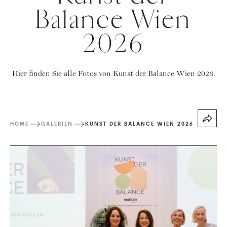
Balance Wien
2026
Hier finden Sie alle Fotos von Kunst der Balance Wien 2026.
HOME
GALERIEN
KUNST DER BALANCE WIEN 2026