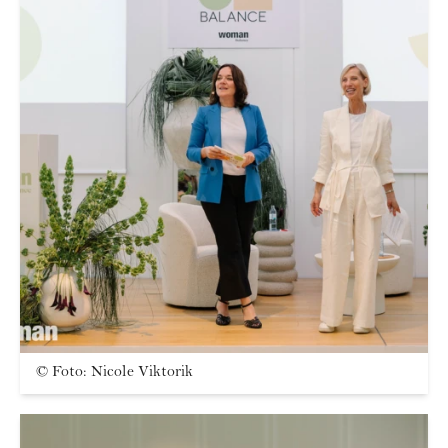
©
Foto: Nicole Viktorik