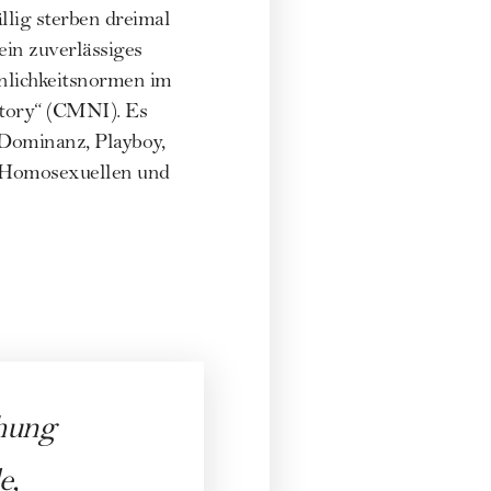
llig sterben dreimal
ein zuverlässiges
nnlichkeitsnormen im
ntory“ (CMNI). Es
 Dominanz, Playboy,
n Homosexuellen und
ehung
e,