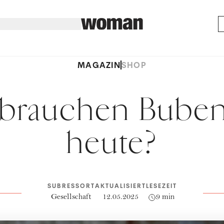
MAGAZIN
SHOP
brauchen Bube
heute?
SUBRESSORT
AKTUALISIERT
LESEZEIT
Gesellschaft
12.05.2025
9 min