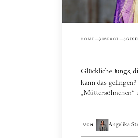
HOME
IMPACT
GESE
Glückliche Jungs, d
kann das gelingen?
„Müttersöhnchen“ 
Angelika St
VON