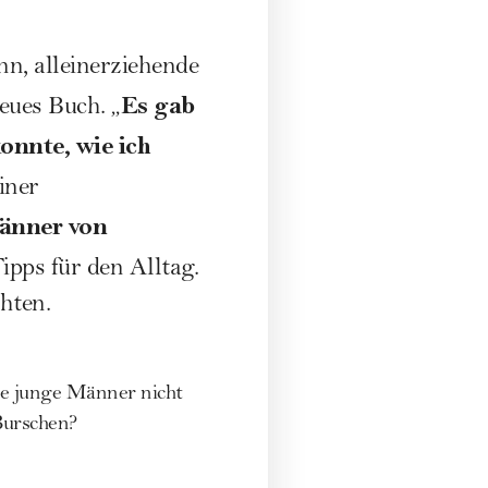
n, alleinerziehende
Es gab
eues Buch. „
onnte, wie ich
iner
Männer von
pps für den Alltag.
hten.
ie junge Männer nicht
 Burschen?