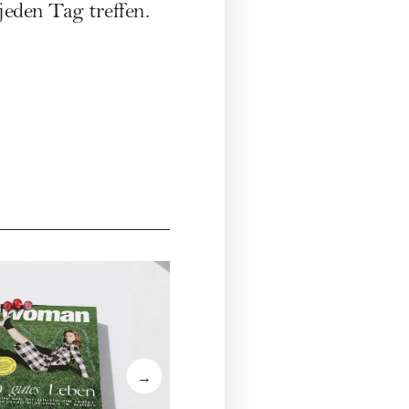
jeden Tag treffen.
State
€ 24,
→