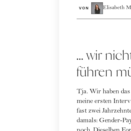
Elisabeth M
VON
... wir ni
führen mü
Tja. Wir haben das J
meine ersten Interv
fast zwei Jahrzehnt
damals: Gender-Pay
noch. Dieselben Fo