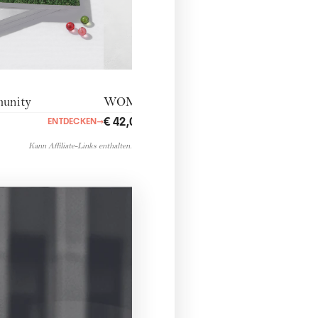
nity
WOMANdigital
€ 42,00
ENTDECKEN
→
ENTDECKEN
→
Kann Affiliate-Links enthalten.