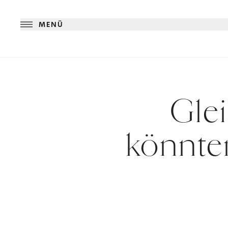
MENÜ
Gle
könnten