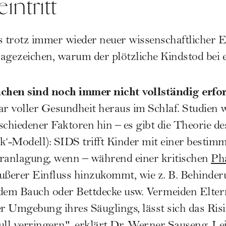
intritt
s trotz immer wieder neuer wissenschaftlicher 
gezeichen, warum der plötzliche Kindstod bei 
hen sind noch immer nicht vollständig erfo
ar voller Gesundheit heraus im Schlaf. Studien w
hiedener Faktoren hin – es gibt die Theorie des
isk‘-Modell): SIDS trifft Kinder mit einer best
eranlagung, wenn – während einer kritischen
Pha
äußerer Einfluss hinzukommt, wie z. B. Behind
 dem Bauch oder Bettdecke usw. Vermeiden Elter
er Umgebung ihres Säuglings, lässt sich das Risi