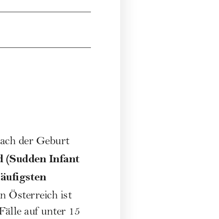
nach der
Geburt
d (Sudden Infant
äufigsten
 in Österreich ist
älle auf unter 15