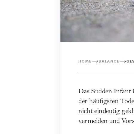
HOME
BALANCE
GE
Das Sudden Infant D
der häufigsten Tod
nicht eindeutig gek
vermeiden und Vor