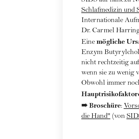
SIDS auf nahezu Nu
Schlafmedizin und 
Internationale Aufm
Dr. Carmel Harringt
mögliche Ursa
Eine
Enzym Butyrylcholi
nicht rechtzeitig a
wenn sie zu wenig v
Obwohl immer noch 
Hauptrisikofaktor
➠ Broschüre
:
Vorso
die Hand"
(von
SID