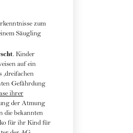
Erkenntnisse zum
einem Säugling
rscht
. Kinder
eisen auf ein
 ‚dreifachen
immten Gefährdung
se ihrer
erung der Atmung
n die bekannten
ko für ihr Kind für