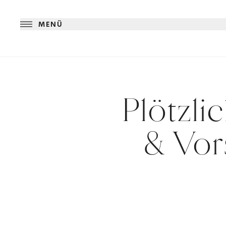
MENÜ
Plötzli
& Vo