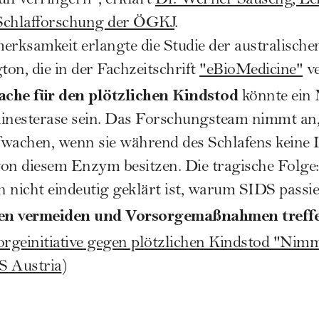
ll verringern", erklärt
Dr. Werner Sauseng, Le
Schlafforschung der ÖGKJ
.
erksamkeit erlangte die Studie der australische
on, die in der Fachzeitschrift
"eBioMedicine"
ve
che für den plötzlichen Kindstod
könnte ein
nesterase sein. Das Forschungsteam nimmt an,
ufwachen, wenn sie während des Schlafens keine
on diesem Enzym besitzen. Die tragische Folge:
nicht eindeutig geklärt ist, warum SIDS passie
en vermeiden und Vorsorgemaßnahmen treffe
rgeinitiative gegen plötzlichen Kindstod "Nimm
S Austria
)