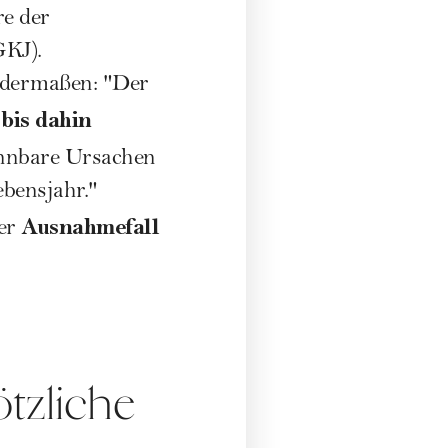
e der
GKJ)
.
ndermaßen: "Der
 bis dahin
kennbare Ursachen
ebensjahr."
Ausnahmefall
ter
tzliche