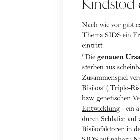
Kindstod e
Nach wie vor gibt e
Thema SIDS ein Fra
eintritt.
genauen Ursac
"Die
sterben aus scheinb
Zusammenspiel versc
Risikos‘ (‚Triple-R
bzw. genetischen V
Entwicklung
- ein 
durch Schlafen auf
Risikofaktoren in d