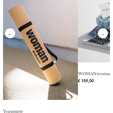
←
→
WOMANtreatmen
€ 159,00
Yogamatte