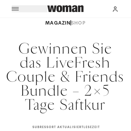
MAGAZIN
SHOP
Gewinnen Sie
das LiveFresh
Couple & Friends
Bundle – 2×5
Tage Saftkur
SUBRESSORT
AKTUALISIERT
LESEZEIT