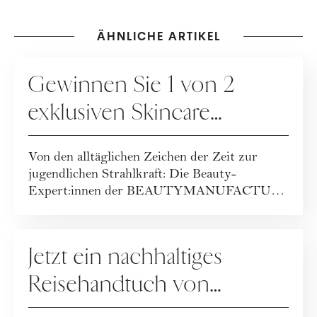
ÄHNLICHE ARTIKEL
GEWINNSPIELE
Gewinnen Sie 1 von 2
exklusiven Skincare
Packages der
Von den alltäglichen Zeichen der Zeit zur
BEAUTYMANUFACTUR!
jugendlichen Strahlkraft: Die Beauty-
Expert:innen der BEAUTYMANUFACTUR
haben ihr geballt...
GEWINNSPIELE
Jetzt ein nachhaltiges
Reisehandtuch von
Buvanha gewinnen