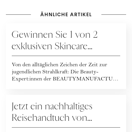
ÄHNLICHE ARTIKEL
GEWINNSPIELE
Gewinnen Sie 1 von 2
exklusiven Skincare
Packages der
Von den alltäglichen Zeichen der Zeit zur
BEAUTYMANUFACTUR!
jugendlichen Strahlkraft: Die Beauty-
Expert:innen der BEAUTYMANUFACTUR
haben ihr geballt...
GEWINNSPIELE
Jetzt ein nachhaltiges
Reisehandtuch von
Buvanha gewinnen